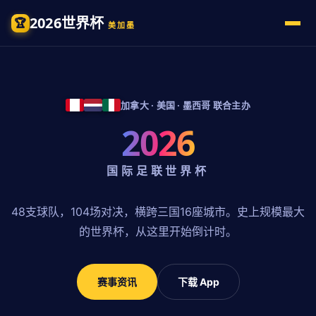
2026世界杯
🏆
美加墨
加拿大 · 美国 · 墨西哥 联合主办
2026
国际足联世界杯
48支球队，104场对决，横跨三国16座城市。史上规模最大
的世界杯，从这里开始倒计时。
赛事资讯
下载 App