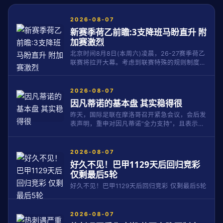
2026-08-07
新赛季荷乙前瞻:3支降班马盼直升 附
加赛激烈
北京时间8月8日(本周六)凌晨，26-27赛季荷乙
联赛将拉开大幕。考虑到联赛特殊的规则制度，
每年荷乙的格局基本都分为三档，第一档竞争前
两名直接升级，第二档争夺附加赛名额，第三档
无欲无求，以尽量争取靠前的排名为主。一、赛
2026-08-07
制简介本赛季荷乙联赛的规则与上赛季无异，
因凡蒂诺的基本盘 其实稳得很
依...
昨天，国际足联在摩洛哥召开紧急会议，会后发
表声明，重申对因凡蒂诺“全力支持”，且表示不
会容忍外界对FIFA诚信的攻击。看起来，在危机
之中，FIFA主席已开始了自救与反击。摩洛哥这
个地方对因凡蒂诺来说很特别，一来这是其核心
2026-08-07
票仓——非洲足联的成员国，二来2027年...
好久不见！巴甲1129天后回归竞彩
仅剩最后5轮
好久不见！巴甲1129天后回归竞彩 仅剩最后5轮
2026-08-07