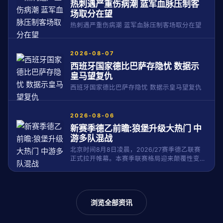
热刺遇严重伤病潮 蓝军血脉压制客
场取分在望
热刺遇严重伤病潮 蓝军血脉压制客场取分在望
2026-08-07
西班牙国家德比巴萨存隐忧 数据示
皇马望复仇
西班牙国家德比巴萨存隐忧 数据示皇马望复仇
2026-08-06
新赛季德乙前瞻:狼堡升级大热门 中
游多队混战
北京时间8月8日凌晨，2026/27赛季德乙联赛
正式拉开帷幕。本赛季联赛格局迎来颠覆性变
化，连续征战德甲29年的沃尔夫斯堡跌入次级
联赛，总身价1.69亿欧元断层领跑德乙联赛，成
为夺冠最大热门；海登海姆、圣保利从德甲降
级，两队均有多位球员离队；老牌劲旅柏林赫
浏览全部资讯
塔、...