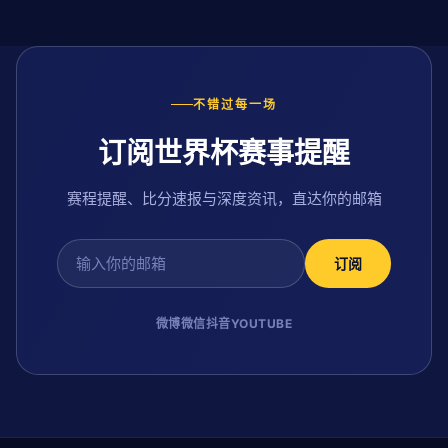
不错过每一场
订阅世界杯赛事提醒
赛程提醒、比分速报与深度资讯，直达你的邮箱
订阅
微博
微信
抖音
YOUTUBE