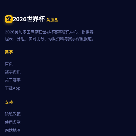
2026世界杯
🏆
美加墨
2026美加墨国际足联世界杯赛事资讯中心，提供赛
程表、分组、实时比分、球队资料与赛事深度报道。
赛事
首页
赛事资讯
关于赛事
下载App
支持
隐私政策
使用条款
网站地图